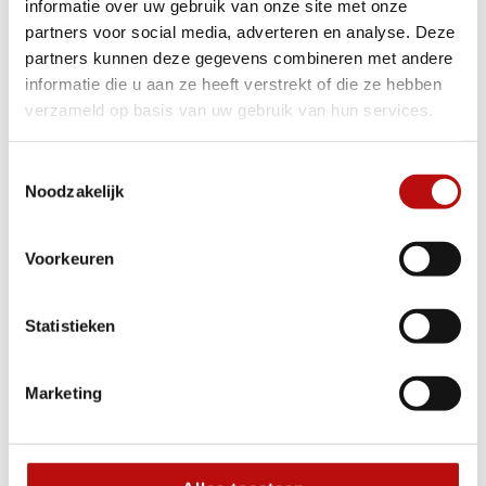
informatie over uw gebruik van onze site met onze
partners voor social media, adverteren en analyse. Deze
partners kunnen deze gegevens combineren met andere
informatie die u aan ze heeft verstrekt of die ze hebben
verzameld op basis van uw gebruik van hun services.
Toestemmingsselectie
Noodzakelijk
12 mei 2022
Asbestattest wordt eind 2022 verplicht
Voorkeuren
Vanaf 23 november 2022 is een asbestattest verplicht bij
de verkoop van een gebouw ouder dan bouwjaar 2001.
Door asbest in slechte staat op te sporen en te
Statistieken
verwijderen, wil de Vla ...
Lees meer
Marketing