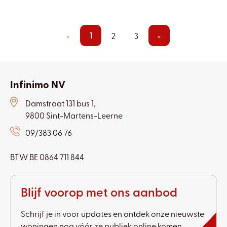
1
«
2
3
»
Infinimo NV
Damstraat 131 bus 1,
9800 Sint-Martens-Leerne
09/383 06 76
BTW BE 0864 711 844
Blijf voorop met ons aanbod
Schrijf je in voor updates en ontdek onze nieuwste
woningen nog vóór ze publiek online komen.